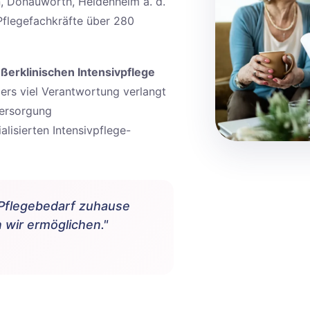
n, Donauwörth, Heidenheim a. d.
flegefachkräfte über 280
ßerklinischen Intensivpflege
ers viel Verantwortung verlangt
Versorgung
lisierten Intensivpflege-
 Pflegebedarf zuhause
wir ermöglichen."