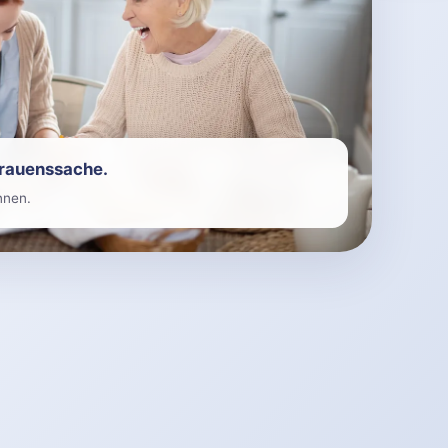
trauenssache.
nnen.