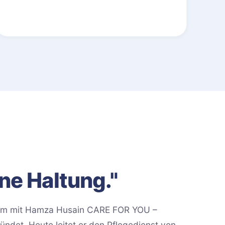
ine Haltung."
sam mit Hamza Husain CARE FOR YOU –
et. Heute leitet er den Pflegedienst von