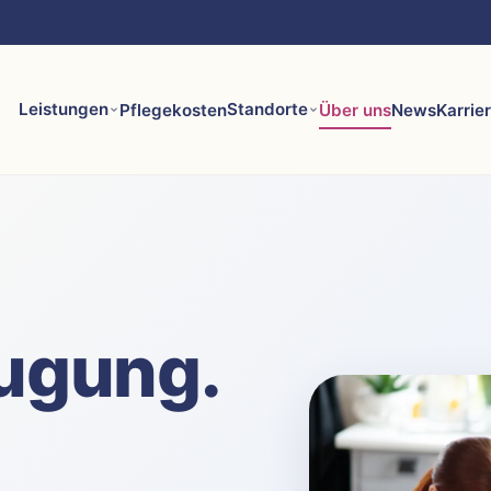
Leistungen
Standorte
Pflegekosten
Über uns
News
Karrie
ugung.